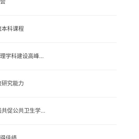
会
流本科课程
学科建设高峰...
政研究能力
促公共卫生学...
得佳绩