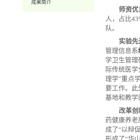
成果简介
师资优
人，占比4
队。
实验先
管理信息系
学卫生管理
际传统医学
理学”重点
要工作。此
基地和教学
改革创
药健康养老
成了“以辩
形成了“华