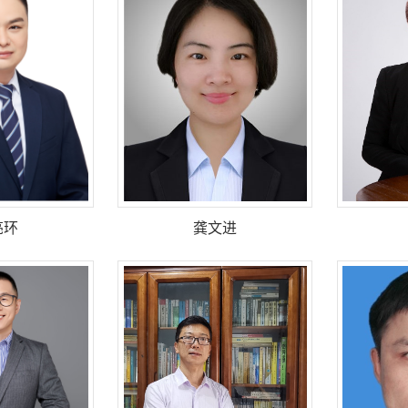
亮环
龚文进