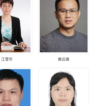
江雪华
赖云锋