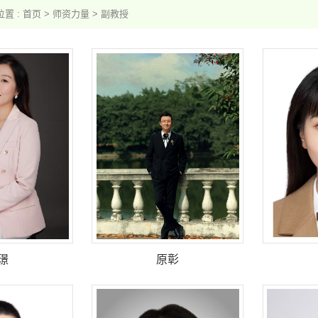
置 :
首页
>
师资力量
>
副教授
璟
原彰