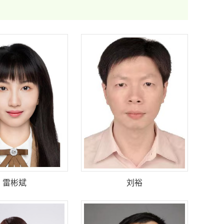
雷彬斌
刘裕