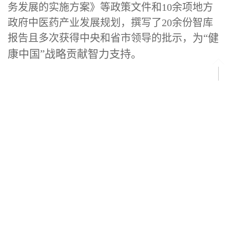
务发展的实施方案》等政策文件和10余项地方
政府中医药产业发展规划，撰写了20余份智库
为“健
报告且多次获得中央和省市领导的批示，
康中国”战略贡献智力支持。
公共管理学系主任：姚中进；
公共
管理
学系副主任：刘裕；
公共
管理学系秘书：庆
艳华。