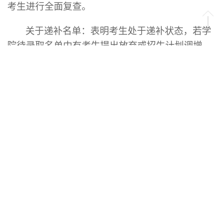
考生进行全面复查。
关于递补名单：表明考生处于递补状态，若学
院待录取名单中有考生提出放弃或招生计划调增，
则按院所递补名单排序先后，递次转为待录取，应
由院所通知考生并经学校再次公示后，再办理相关
手续。
3.签订定向就业硕士研究生培养协议书
拟录取为定向就业的考生在拟录取公示名单公
布后应及时与定向培养单位（人事部门）签订定向
就业硕士研究生培养协议书（一式三份），在
6月
30日前邮寄或送到我校研究生招生办公室，逾期
取消拟录取资格。