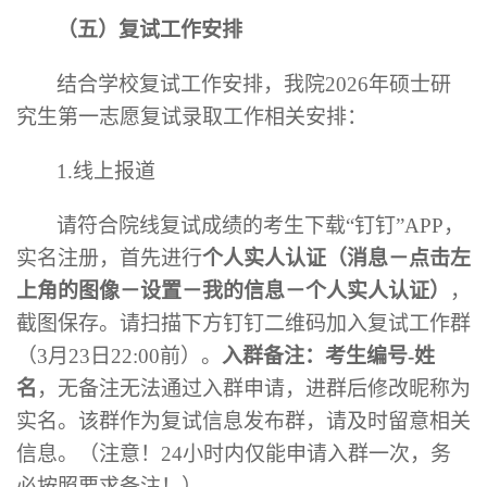
（五）复试工作安排
结合学校复试工作安排，我院
2026年硕士研
究生第一志愿复试录取工作相关安排：
1.线上报道
请符合院线复试成绩的考生下载
“钉钉”APP，
实名注册，首先进行
个人实人认证（消息－点击左
上角的图像－设置－我的信息－个人实人认证）
，
截图保存。请扫描
下方
钉钉二维码加入复试工作群
（
3月2
3
日
22:00前）。
入群备注：考生编号
-姓
名
，无备注无法通过入群申请，进群后修改昵称为
实名。该群作为复试信息发布群，请及时留意相关
信息。（注意！
24小时内仅能申请入群一次，务
必按照要求备注！）