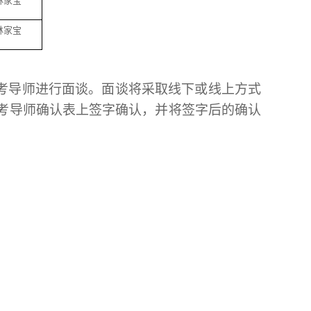
林家宝
林家宝
考导师进行面谈。面谈
将
采取线下或线上方式
考导师确认表上签字确认
，
并将签字后的确认