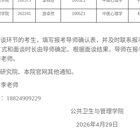
理学院
262373
邹钰煊
1005Z1
中医心理学
理学院
262241
游卓然
1005Z1
中医心理学
面谈环节的考生，填写报考导师确认表，并及时联系报
方式和面谈时长由导师确定。根据面谈结果，导师在报
李老师。
意研究院、本院官网其他通知。
：李老师
话：
18824909229
公共卫生与管理学院
202
6
年
4
月
2
9
日