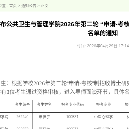
置 :
首页
>
通知公告
> 正文
布公共卫生与管理学院2026年第二轮 “申请-
名单的通知
时间: 2026年04月29日 17:14
考生
：
根据学校
2026年
第二轮
“申请-考核”制招收博士
共有
3
位考生通过资格审核，进入导师面谈环节，具体
考生编号
考生姓名
报考专业代码
报考专业
报
理学院
262249
申佳宁
1005Z1
中医心理学